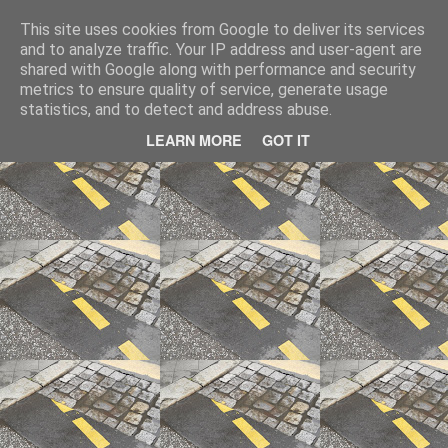
Charlie's Sympathy
#Leben #Berlin
This site uses cookies from Google to deliver its services
and to analyze traffic. Your IP address and user-agent are
shared with Google along with performance and security
metrics to ensure quality of service, generate usage
statistics, and to detect and address abuse.
LEARN MORE
GOT IT